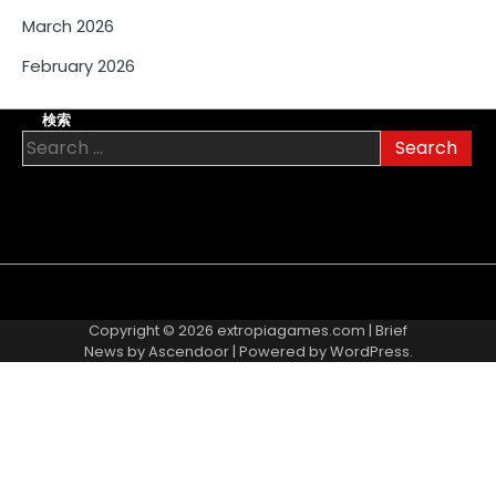
March 2026
February 2026
検索
Search
for:
About
Contact
Cookie
Privacy
Sitemap
Terms
Us
Us
Policy
Policy
and
Copyright © 2026
extropiagames.com
| Brief
Conditions
News by
Ascendoor
| Powered by
WordPress
.