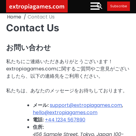
Skip
extropiagames.com
Subscribe
to
Home
Contact Us
content
Contact Us
お問い合わせ
私たちにご連絡いただきありがとうございます！
extropiagames.comに関するご質問やご意見がござい
ましたら、以下の連絡先をご利用ください。
私たちは、あなたのメッセージをお待ちしております。
メール:
support@extropiagames.com
,
hello@extropiagames.com
電話:
+44 1234 567890
住所:
456 Sample Street, Tokyo, Japan 100-