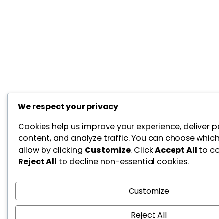
We respect your privacy
Cookies help us improve your experience, deliver p
content, and analyze traffic. You can choose which
allow by clicking
Customize
. Click
Accept All
to co
Reject All
to decline non-essential cookies.
Customize
Reject All