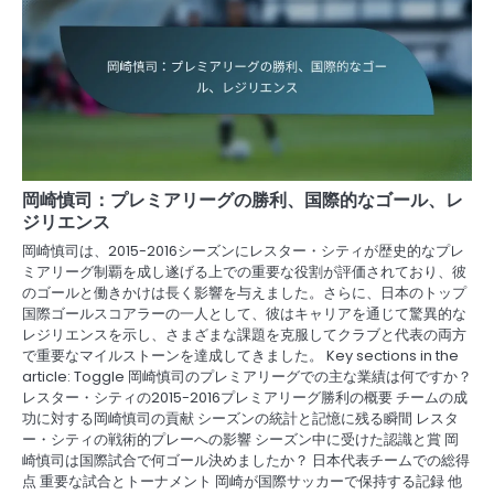
岡崎慎司：プレミアリーグの勝利、国際的なゴール、レ
ジリエンス
岡崎慎司は、2015-2016シーズンにレスター・シティが歴史的なプレ
ミアリーグ制覇を成し遂げる上での重要な役割が評価されており、彼
のゴールと働きかけは長く影響を与えました。さらに、日本のトップ
国際ゴールスコアラーの一人として、彼はキャリアを通じて驚異的な
レジリエンスを示し、さまざまな課題を克服してクラブと代表の両方
で重要なマイルストーンを達成してきました。 Key sections in the
article: Toggle 岡崎慎司のプレミアリーグでの主な業績は何ですか？
レスター・シティの2015-2016プレミアリーグ勝利の概要 チームの成
功に対する岡崎慎司の貢献 シーズンの統計と記憶に残る瞬間 レスタ
ー・シティの戦術的プレーへの影響 シーズン中に受けた認識と賞 岡
崎慎司は国際試合で何ゴール決めましたか？ 日本代表チームでの総得
点 重要な試合とトーナメント 岡崎が国際サッカーで保持する記録 他