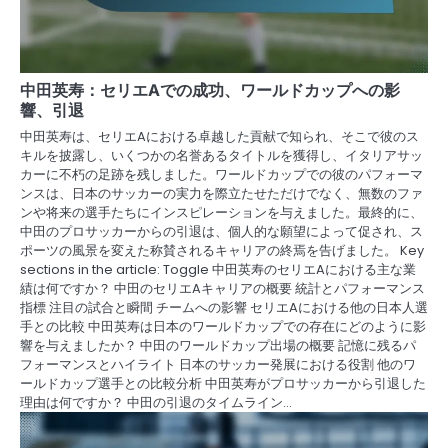
中田英寿：セリエAでの成功、ワールドカップへの影
響、引退
中田英寿は、セリエAにおける卓越した貢献で知られ、そこで彼のス
キルを披露し、いくつかの名誉あるタイトルを獲得し、イタリアサッ
カーに不朽の足跡を残しました。ワールドカップでの彼のパフォーマ
ンスは、日本のサッカーの実力を際立たせただけでなく、無数のファ
ンや将来の選手たちにインスピレーションを与えました。最終的に、
中田のプロサッカーからの引退は、個人的な願望によって促され、ス
ポーツの風景を変えた称賛されるキャリアの終焉を告げました。 Key
sections in the article: Toggle 中田英寿のセリエAにおける主な業
績は何ですか？ 中田のセリエAキャリアの概要 統計とパフォーマンス
指標 注目の試合と瞬間 チームへの影響 セリエAにおける他の日本人選
手との比較 中田英寿は日本のワールドカップでの存在にどのように影
響を与えましたか？ 中田のワールドカップ出場の概要 記憶に残るパ
フォーマンスとハイライト 日本のサッカー発展における役割 他のワ
ールドカップ選手との比較分析 中田英寿がプロサッカーから引退した
理由は何ですか？ 中田の引退のタイムライン…