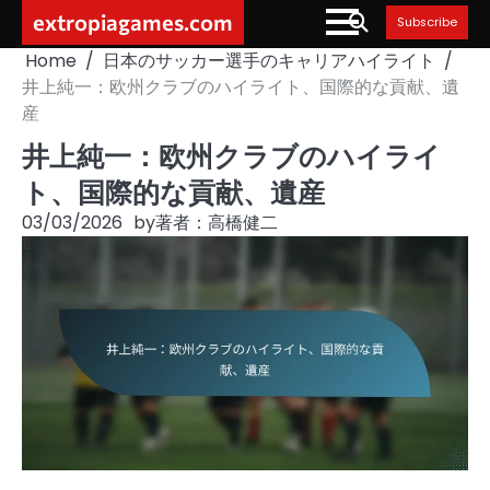
Skip
extropiagames.com
Subscribe
to
Home
日本のサッカー選手のキャリアハイライト
content
井上純一：欧州クラブのハイライト、国際的な貢献、遺
産
井上純一：欧州クラブのハイライ
ト、国際的な貢献、遺産
03/03/2026
by
著者：高橋健二