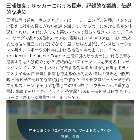
三浦知良：サッカーにおける長寿、記録的な業績、伝説
的な地位
三浦知良（通称「キングカズ」）は、トレーニング、栄養、メンタル
の強さに対する揺るぎない献身を通じて、サッカーにおける長寿を体
現しており、50代に入っても高いレベルで競技を続けています。日本
のJリーグで数々の記録を持つ彼の素晴らしいキャリアは、彼の伝説
的な地位を確立しただけでなく、選手たちの世代にインスピレーショ
ンを与え、スポーツの日本における地位を高めました。 Key
sections in the article: Toggle 三浦知良のサッカーにおける長寿を
定義するものは何ですか？ 持続的なパフォーマンスを支えるトレーニ
ングレジメン フィットネスに寄与する食事選択 健康を促進するライ
フスタイル習慣 長寿に影響を与える心理的要因 怪我の管理と回復戦
略 三浦知良の記録的な業績は何ですか？ 最年長プロサッカー選手の
マイルストーン キャリアを通じての得点数 クラブチームへの重要な
貢献 国際キャリアのハイライト 受賞歴と認識 三浦知良は日本のサッ
カーにどのような影響を与えましたか？…