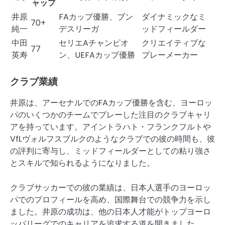
ャップ
井原
FAカップ優勝、ブン
ダイナミックなミ
70+
純一
デスリーガ
ッドフィールダー
中田
セリエAチャンピオ
クリエイティブな
77
英寿
ン、UEFAカップ優勝
プレーメーカー
クラブ業績
井原は、アーセナルでのFAカップ優勝を含む、ヨーロッ
パのいくつかのチームでプレーした注目のクラブキャリ
アを持っています。アイントラハト・フランクフルトや
VfLヴォルフスブルクのようなクラブでの彼の時間も、彼
の評判に寄与し、ミッドフィールダーとしての粘り強さ
とスキルで知られるようになりました。
クラブサッカーでの彼の業績は、日本人選手のヨーロッ
パでのプロフィールを高め、国際舞台での競争力を示し
ました。井原の成功は、他の日本人才能がトップヨーロ
ッパリーグでのキャリアを追求する道を開きました。