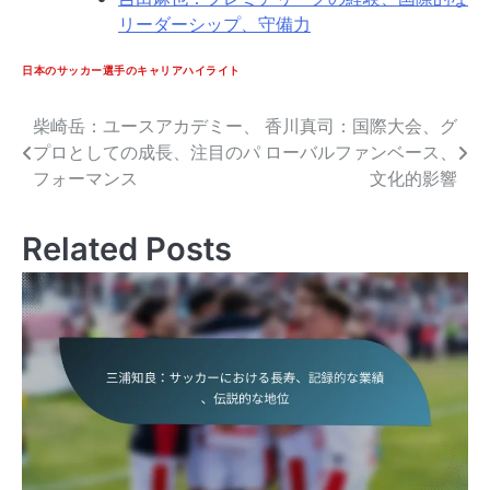
リーダーシップ、守備力
日本のサッカー選手のキャリアハイライト
柴崎岳：ユースアカデミー、
香川真司：国際大会、グ
Post
プロとしての成長、注目のパ
ローバルファンベース、
navigation
フォーマンス
文化的影響
Related Posts