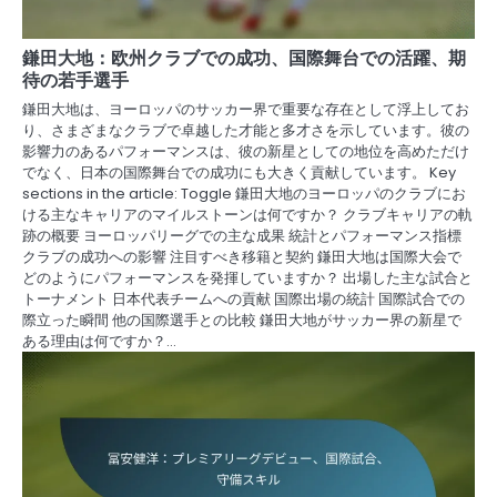
鎌田大地：欧州クラブでの成功、国際舞台での活躍、期
待の若手選手
鎌田大地は、ヨーロッパのサッカー界で重要な存在として浮上してお
り、さまざまなクラブで卓越した才能と多才さを示しています。彼の
影響力のあるパフォーマンスは、彼の新星としての地位を高めただけ
でなく、日本の国際舞台での成功にも大きく貢献しています。 Key
sections in the article: Toggle 鎌田大地のヨーロッパのクラブにお
ける主なキャリアのマイルストーンは何ですか？ クラブキャリアの軌
跡の概要 ヨーロッパリーグでの主な成果 統計とパフォーマンス指標
クラブの成功への影響 注目すべき移籍と契約 鎌田大地は国際大会で
どのようにパフォーマンスを発揮していますか？ 出場した主な試合と
トーナメント 日本代表チームへの貢献 国際出場の統計 国際試合での
際立った瞬間 他の国際選手との比較 鎌田大地がサッカー界の新星で
ある理由は何ですか？…