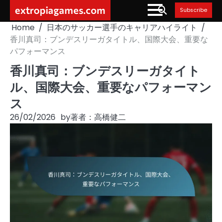
Skip
extropiagames.com
Subscribe
to
Home
日本のサッカー選手のキャリアハイライト
content
香川真司：ブンデスリーガタイトル、国際大会、重要な
パフォーマンス
香川真司：ブンデスリーガタイト
ル、国際大会、重要なパフォーマン
ス
26/02/2026
by
著者：高橋健二