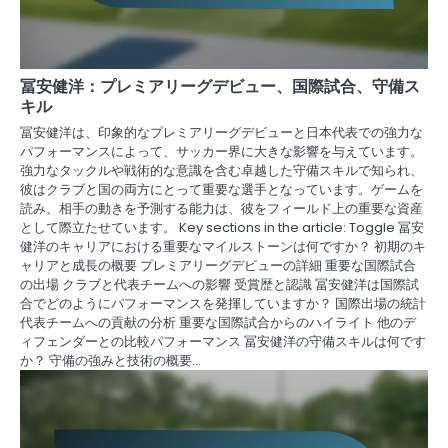
冨安健洋：プレミアリーグデビュー、国際試合、守備ス
キル
冨安健洋は、印象的なプレミアリーグデビューと日本代表での強力な
パフォーマンスによって、サッカー界に大きな影響を与えています。
強力なタックルや戦術的な意識を含む卓越した守備スキルで知られ、
彼はクラブと国の両方にとって重要な選手となっています。ゲームを
読み、相手の動きを予測する能力は、彼をフィールド上の重要な資産
として際立たせています。 Key sections in the article: Toggle 冨安
健洋のキャリアにおける重要なマイルストーンは何ですか？ 初期のキ
ャリアと成長の概要 プレミアリーグデビューの詳細 重要な国際試合
の出場 クラブと代表チームへの影響 受賞歴と認識 冨安健洋は国際試
合でどのようにパフォーマンスを発揮していますか？ 国際出場の統計
代表チームへの貢献の分析 重要な国際試合からのハイライト 他のデ
ィフェンダーとの比較パフォーマンス 冨安健洋の守備スキルは何です
か？ 守備の強みと技術の概要…