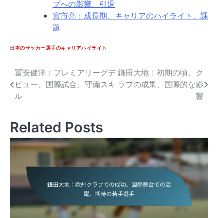
プへの影響、引退
宮市亮：成長期、キャリアのハイライト、課
題
日本のサッカー選手のキャリアハイライト
冨安健洋：プレミアリーグデ
鎌田大地：初期の頃、ク
Post
ビュー、国際試合、守備スキ
ラブの成果、国際的な影
navigation
ル
響
Related Posts