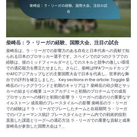
柴崎岳：ラ・リーガの経験、国際大会、注目の試合
柴崎岳は、ラ・リーガでの影響力のある存在と日本代表への貢献で知
られる日本のプロサッカー選手です。スペインでの2つのクラブでの
経験は、彼のミッドフィールダーとしてのスキルと競争の激しい環境
での適応能力を際立たせました。さらに、柴崎はFIFAワールドカップ
やAFCアジアカップなどの主要国際大会で日本を代表し、世界的な舞
台での評判を確立しました。 Key sections in the article: Toggle 柴
崎岳のバックグラウンドと初期のキャリアは？ 柴崎岳の幼少期とサッ
カーの始まりの概要 ユースアカデミーと初期のプロチームでの成長
プロサッカーへの移行と初期の影響 ラ・リーガへの道のりの重要なマ
イルストーン 成長期のプレースタイルへの影響 柴崎岳のラ・リーガ
での経験は？ ラ・リーガでプレーしたチームと在籍期間 ラ・リーガ
でのパフォーマンス統計 プレースタイルとチーム内での戦術的役割
直面した課題とリーグへの適応方法 ラ・リーガでの重要な貢献と成果
柴崎岳が参加した国際大会は？…