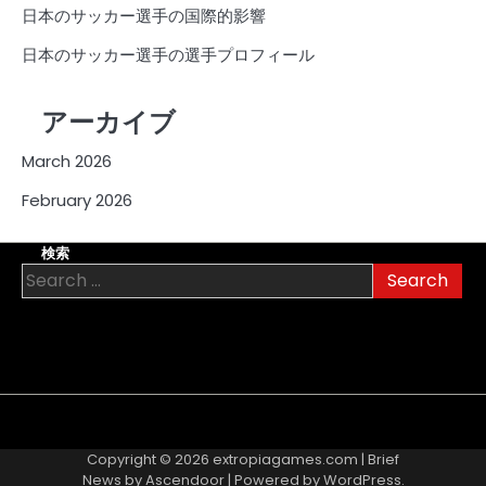
日本のサッカー選手の国際的影響
日本のサッカー選手の選手プロフィール
アーカイブ
March 2026
February 2026
検索
Search
for:
About
Contact
Cookie
Privacy
Sitemap
Terms
Us
Us
Policy
Policy
and
Copyright © 2026
extropiagames.com
| Brief
Conditions
News by
Ascendoor
| Powered by
WordPress
.