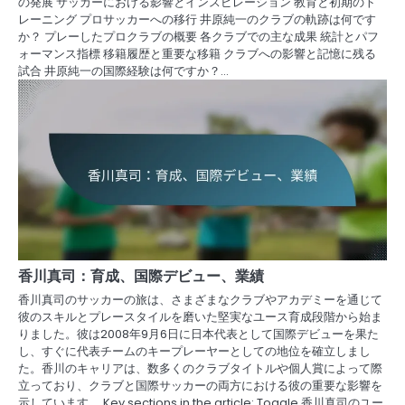
の発展 サッカーにおける影響とインスピレーション 教育と初期のト
レーニング プロサッカーへの移行 井原純一のクラブの軌跡は何です
か？ プレーしたプロクラブの概要 各クラブでの主な成果 統計とパフ
ォーマンス指標 移籍履歴と重要な移籍 クラブへの影響と記憶に残る
試合 井原純一の国際経験は何ですか？…
香川真司：育成、国際デビュー、業績
香川真司のサッカーの旅は、さまざまなクラブやアカデミーを通じて
彼のスキルとプレースタイルを磨いた堅実なユース育成段階から始ま
りました。彼は2008年9月6日に日本代表として国際デビューを果た
し、すぐに代表チームのキープレーヤーとしての地位を確立しまし
た。香川のキャリアは、数多くのクラブタイトルや個人賞によって際
立っており、クラブと国際サッカーの両方における彼の重要な影響を
示しています。 Key sections in the article: Toggle 香川真司のユー