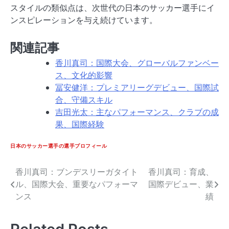
スタイルの類似点は、次世代の日本のサッカー選手にイ
ンスピレーションを与え続けています。
関連記事
香川真司：国際大会、グローバルファンベー
ス、文化的影響
冨安健洋：プレミアリーグデビュー、国際試
合、守備スキル
吉田光太：主なパフォーマンス、クラブの成
果、国際経験
日本のサッカー選手の選手プロフィール
香川真司：ブンデスリーガタイト
香川真司：育成、
Post
ル、国際大会、重要なパフォーマ
国際デビュー、業
navigation
ンス
績