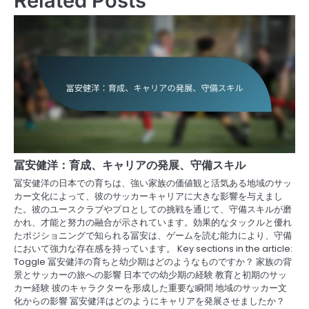
Related Posts
冨安健洋：育成、キャリアの発展、守備スキル
冨安健洋の日本での育ちは、強い家族の価値観と活気ある地域のサッ
カー文化によって、彼のサッカーキャリアに大きな影響を与えまし
た。彼のユースクラブやプロとしての挑戦を通じて、守備スキルが磨
かれ、才能と努力の融合が示されています。効果的なタックルと優れ
たポジショニングで知られる冨安は、ゲームを読む能力により、守備
において強力な存在感を持っています。 Key sections in the article:
Toggle 冨安健洋の育ちと幼少期はどのようなものですか？ 家族の背
景とサッカーの旅への影響 日本での幼少期の経験 教育と初期のサッ
カー経験 彼のキャラクターを形成した重要な瞬間 地域のサッカー文
化からの影響 冨安健洋はどのようにキャリアを発展させましたか？