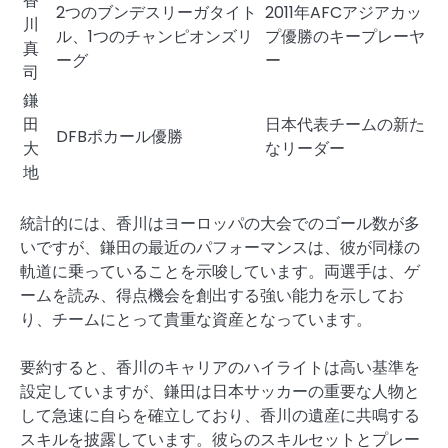
香
2つのブンデスリーガタイト
2011年AFCアジアカッ
川
ル、1つのチャンピオンズリ
プ優勝のキープレーヤ
真
ーグ
ー
司
鎌
田
日本代表チームの新た
DFBポカール優勝
大
なリーダー
地
統計的には、香川はヨーロッパの大会でのゴール数が多
いですが、鎌田の最近のパフォーマンスは、彼が同様の
軌道に乗っていることを示唆しています。両選手は、ゲ
ームを読み、得点機会を創出する強い能力を示してお
り、チームにとって貴重な資産となっています。
要約すると、香川のキャリアのハイライトは高い基準を
設定していますが、鎌田は日本サッカーの重要な人物と
して急速に自らを確立しており、香川の遺産に共鳴する
スキルを披露しています。彼らのスキルセットとプレー