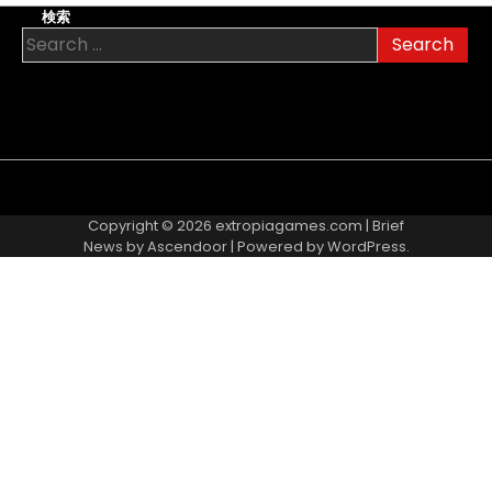
検索
Search
for:
About
Contact
Cookie
Privacy
Sitemap
Terms
Us
Us
Policy
Policy
and
Copyright © 2026
extropiagames.com
| Brief
Conditions
News by
Ascendoor
| Powered by
WordPress
.