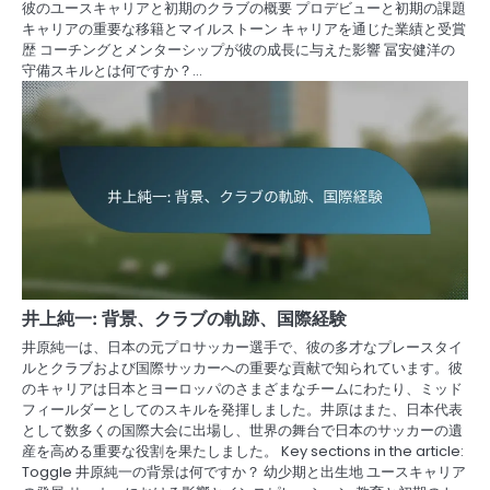
彼のユースキャリアと初期のクラブの概要 プロデビューと初期の課題
キャリアの重要な移籍とマイルストーン キャリアを通じた業績と受賞
歴 コーチングとメンターシップが彼の成長に与えた影響 冨安健洋の
守備スキルとは何ですか？…
井上純一: 背景、クラブの軌跡、国際経験
井原純一は、日本の元プロサッカー選手で、彼の多才なプレースタイ
ルとクラブおよび国際サッカーへの重要な貢献で知られています。彼
のキャリアは日本とヨーロッパのさまざまなチームにわたり、ミッド
フィールダーとしてのスキルを発揮しました。井原はまた、日本代表
として数多くの国際大会に出場し、世界の舞台で日本のサッカーの遺
産を高める重要な役割を果たしました。 Key sections in the article:
Toggle 井原純一の背景は何ですか？ 幼少期と出生地 ユースキャリア