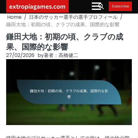
Skip
extropiagames.com
Subscribe
to
Home
日本のサッカー選手の選手プロフィール
content
鎌田大地：初期の頃、クラブの成果、国際的な影響
鎌田大地：初期の頃、クラブの成
果、国際的な影響
27/02/2026
by
著者：高橋健二