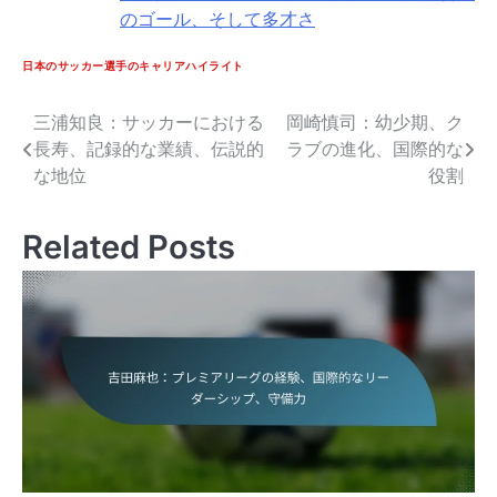
のゴール、そして多才さ
日本のサッカー選手のキャリアハイライト
三浦知良：サッカーにおける
岡崎慎司：幼少期、ク
Post
長寿、記録的な業績、伝説的
ラブの進化、国際的な
navigation
な地位
役割
Related Posts