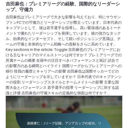
吉田麻也：プレミアリーグの経験、国際的なリーダーシ
ップ、守備力
吉田麻也はプレミアリーグで大きな影響を与えており、特にサウサン
プトンFCでの守備力とリーダーシップが際立っています。日本代表の
キャプテンとして、彼は若手選手を指導し、高い緊張感のあるトーナ
メントで優れたリーダーシップを発揮しています。彼の強力なタック
ル、効果的なインターセプト、そして鋭いポジショニング意識は、チ
ームの守備と全体的なゲーム戦略への貢献をさらに高めています。
Key sections in the article: Toggle 吉田麻也のプレミアリーグにお
ける主なキャリアのマイルストーンは何ですか？ プレミアリーグでの
所属チームの概要 在籍中の注目すべきパフォーマンスと統計 試合で
の影響力のある瞬間とハイライト 国際リーグからプレミアリーグへの
移行 怪我の履歴とキャリアへの影響 吉田麻也は国際サッカーでどの
ようにリーダーシップを示していますか？ 日本代表でのキャプテンシ
ーの役割 リーダーシップスタイルとチームメイトへの影響 主要な国
際大会とパフォーマンス 若手選手の指導 リーダーシップに対する認
識と評価 吉田麻也の守備スキルの定義的な側面は何ですか？…