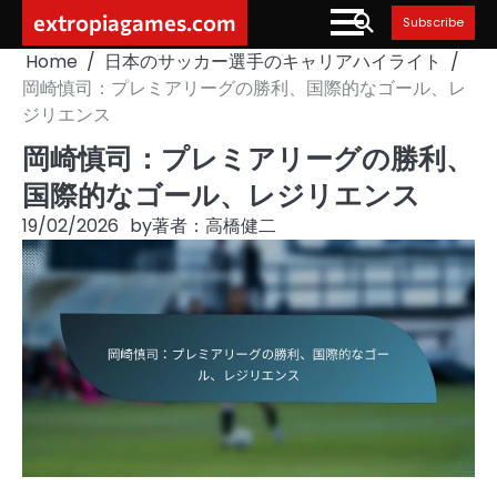
Skip
extropiagames.com
Subscribe
to
Home
日本のサッカー選手のキャリアハイライト
content
岡崎慎司：プレミアリーグの勝利、国際的なゴール、レ
ジリエンス
岡崎慎司：プレミアリーグの勝利、
国際的なゴール、レジリエンス
19/02/2026
by
著者：高橋健二