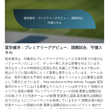
冨安健洋：プレミアリーグデビュー、国際試合、守備ス
キル
冨安健洋は、印象的なプレミアリーグデビューと日本代表での強力な
パフォーマンスによって、サッカー界に大きな影響を与えています。
強力なタックルや戦術的な意識を含む卓越した守備スキルで知られ、
彼はクラブと国の両方にとって重要な選手となっています。ゲームを
読み、相手の動きを予測する能力は、彼をフィールド上の重要な資産
として際立たせています。 Key sections in the article: Toggle 冨安
健洋のキャリアにおける重要なマイルストーンは何ですか？ 初期のキ
ャリアと成長の概要 プレミアリーグデビューの詳細 重要な国際試合
の出場 クラブと代表チームへの影響 受賞歴と認識 冨安健洋は国際試
合でどのようにパフォーマンスを発揮していますか？ 国際出場の統計
代表チームへの貢献の分析 重要な国際試合からのハイライト 他のデ