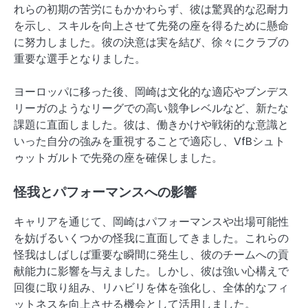
れらの初期の苦労にもかかわらず、彼は驚異的な忍耐力
を示し、スキルを向上させて先発の座を得るために懸命
に努力しました。彼の決意は実を結び、徐々にクラブの
重要な選手となりました。
ヨーロッパに移った後、岡崎は文化的な適応やブンデス
リーガのようなリーグでの高い競争レベルなど、新たな
課題に直面しました。彼は、働きかけや戦術的な意識と
いった自分の強みを重視することで適応し、VfBシュト
ゥットガルトで先発の座を確保しました。
怪我とパフォーマンスへの影響
キャリアを通じて、岡崎はパフォーマンスや出場可能性
を妨げるいくつかの怪我に直面してきました。これらの
怪我はしばしば重要な瞬間に発生し、彼のチームへの貢
献能力に影響を与えました。しかし、彼は強い心構えで
回復に取り組み、リハビリを体を強化し、全体的なフィ
ットネスを向上させる機会として活用しました。