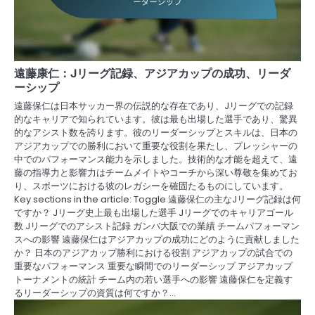
遠藤康仁：Jリーグ記録、アジアカップの成功、リーダ
ーシップ
遠藤保仁は日本サッカー界の伝説的な存在であり、Jリーグでの記録
的なキャリアで知られています。彼は最も出場した選手であり、驚異
的なアシスト数を誇ります。彼のリーダーシップとスキルは、日本の
アジアカップでの勝利において重要な役割を果たし、プレッシャーの
中でのパフォーマンス能力を示しました。技術的な才能を超えて、遠
藤の指導力と影響力はチームメイトやコーチから深い尊敬を集めてお
り、スポーツにおける彼のレガシーを確固たるものにしています。
Key sections in the article: Toggle 遠藤保仁の主なJリーグ記録は何
ですか？ Jリーグ史上最も出場した選手 Jリーグでのキャリアゴール
数 Jリーグでのアシスト記録 ガンバ大阪での業績 チームパフォーマン
スへの影響 遠藤保仁はアジアカップの成功にどのように貢献しました
か？ 日本のアジアカップ勝利における役割 アジアカップの試合での
重要なパフォーマンス 重要な瞬間でのリーダーシップ アジアカップ
トーナメントの統計 チーム内の若い選手への影響 遠藤保仁を定義す
るリーダーシップの資質は何ですか？…