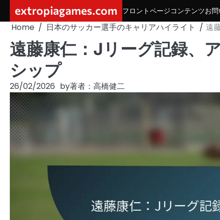
Skip
extropiagames.com
フロントページ
コンテンツ
お問
to
Home
日本のサッカー選手のキャリアハイライト
遠
content
遠藤康仁：Jリーグ記録、
シップ
26/02/2026
by
著者：高橋健二