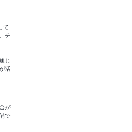
して
、チ
を通じ
が活
合が
備で