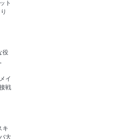
ット
たり
な役
。
メイ
接戦
スキ
バ大