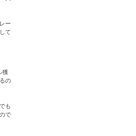
レー
して
ル獲
るの
でも
ので