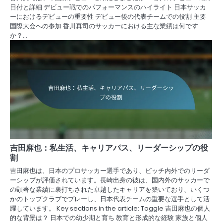
日付と詳細 デビュー戦でのパフォーマンスのハイライト 日本サッカ
ーにおけるデビューの重要性 デビュー後の代表チームでの役割 主要
国際大会への参加 香川真司のサッカーにおける主な業績は何です
か？…
吉田麻也：私生活、キャリアパス、リーダーシップの役
割
吉田麻也は、日本のプロサッカー選手であり、ピッチ内外でのリーダ
ーシップが評価されています。長崎出身の彼は、国内外のサッカーで
の顕著な業績に裏打ちされた卓越したキャリアを築いており、いくつ
かのトップクラブでプレーし、日本代表チームの重要な選手として活
躍しています。 Key sections in the article: Toggle 吉田麻也の個人
的な背景は？ 日本での幼少期と育ち 教育と形成的な経験 家族と個人