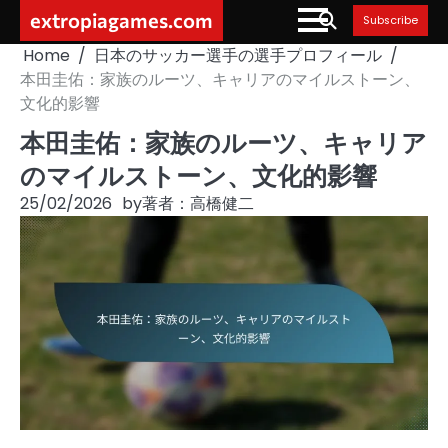
Skip
extropiagames.com
Subscribe
to
Home
日本のサッカー選手の選手プロフィール
content
本田圭佑：家族のルーツ、キャリアのマイルストーン、
文化的影響
本田圭佑：家族のルーツ、キャリア
のマイルストーン、文化的影響
25/02/2026
by
著者：高橋健二