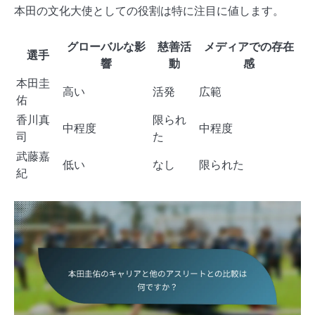
本田の文化大使としての役割は特に注目に値します。
グローバルな影
慈善活
メディアでの存在
選手
響
動
感
本田圭
高い
活発
広範
佑
香川真
限られ
中程度
中程度
司
た
武藤嘉
低い
なし
限られた
紀