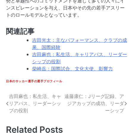
勢と卓越性へのコミットメントを通じて多くの人々にイ
ンスピレーションを与え、日本やその先の若手アスリー
トのロールモデルとなっています。
関連記事
吉田光太：主なパフォーマンス、クラブの成
果、国際経験
吉田麻也：私生活、キャリアパス、リーダー
シップの役割
柴崎岳：国際試合、文化大使、影響力
日本のサッカー選手の選手プロフィール
吉田麻也：私生活、キャ
遠藤康仁：Jリーグ記録、ア
Post
リアパス、リーダーシッ
ジアカップの成功、リーダ
navigation
プの役割
ーシップ
Related Posts