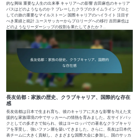
的な興味 重要な人生の出来事 キャリアへの影響 吉田麻也のキャリア
パスはどのようなものか？ プレーしたクラブのタイムライン プロと
しての旅の重要なマイルストーン 国際キャリアのハイライト 注目す
べき業績と統計 ユースサッカーからプロリーグへの移行 吉田麻也は
どのようなリーダーシップの役割を果たしてきたか？…
長友佑都：家族の歴史、クラブキャリア、国際的な存在
感
長友佑都は日本で生まれ育ち、彼のキャリアに大きな影響を与えた支
援的な家族環境の中でサッカーへの情熱を育みました。左サイドバッ
クとしての多才さで知られ、彼はヨーロッパでの著名なクラブキャリ
アを享受し、強いファン層を築いてきました。さらに、長友は日本代
表チームに大きく貢献し、さまざまな国際大会に参加し、国のサッカ