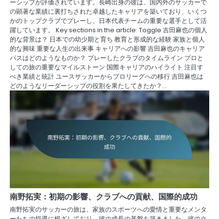
ーシップが評価されています。長崎出身の彼は、国内外のサッカーで
の顕著な業績に裏打ちされた卓越したキャリアを築いており、いくつ
かのトップクラブでプレーし、日本代表チームの重要な選手として活
躍しています。 Key sections in the article: Toggle 吉田麻也の個人
的な背景は？ 日本での幼少期と育ち 教育と形成的な経験 家族と個人
的な興味 重要な人生の出来事 キャリアへの影響 吉田麻也のキャリア
パスはどのようなものか？ プレーしたクラブのタイムライン プロと
しての旅の重要なマイルストーン 国際キャリアのハイライト 注目す
べき業績と統計 ユースサッカーからプロリーグへの移行 吉田麻也は
どのようなリーダーシップの役割を果たしてきたか？…
南野拓実：初期の影響、クラブへの貢献、国際的成功
南野拓実のサッカーの旅は、家族のスポーツへの愛情と重要なメンタ
ーたちの指導に根ざしており、彼の成長の基盤を築きました。彼のク