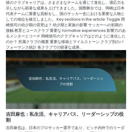
彼のクラブキャリアは、さまざまなチームを通じて進化し、適応力を
示しながら顕著な成果を上げてきました。国際舞台では、岡崎は日本
代表チームに重要な貢献をし、国のサッカー史における重要な人物と
しての地位を確立しました。 Key sections in the article: Toggle 岡
崎慎司の幼少期の背景は？ 幼少期と家族の影響 サッカーへの初期の
接触 教育とユースクラブ 重要な formative experiences 影響力のあ
るメンターとコーチ 岡崎慎司のクラブキャリアはどのように進化した
のか？ 所属クラブの概要 重要な移籍とマイルストーン クラブ別のパ
フォーマンス統計 各クラブでの顕著な成果…
吉田麻也：私生活、キャリアパス、リーダーシップの役
割
吉田麻也は、日本のプロサッカー選手であり、ピッチ内外でのリーダ