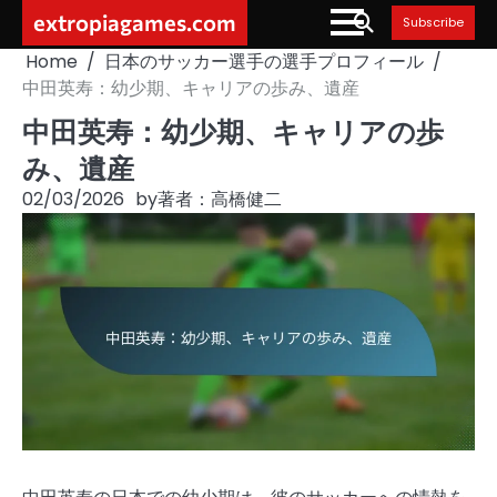
Skip
extropiagames.com
Subscribe
to
Home
日本のサッカー選手の選手プロフィール
content
中田英寿：幼少期、キャリアの歩み、遺産
中田英寿：幼少期、キャリアの歩
み、遺産
02/03/2026
by
著者：高橋健二