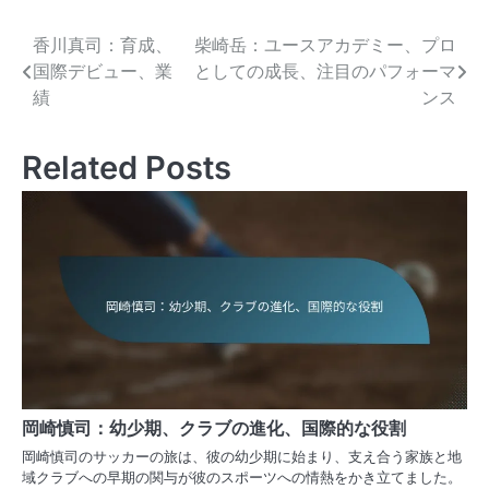
香川真司：育成、
柴崎岳：ユースアカデミー、プロ
Post
国際デビュー、業
としての成長、注目のパフォーマ
navigation
績
ンス
Related Posts
岡崎慎司：幼少期、クラブの進化、国際的な役割
岡崎慎司のサッカーの旅は、彼の幼少期に始まり、支え合う家族と地
域クラブへの早期の関与が彼のスポーツへの情熱をかき立てました。