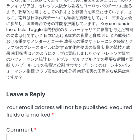
ラブキャリアは、セレッソ大阪から著名なヨーロッパのチームに至る
まで、攻撃的な選手としての多才さと影響力を際立たせています。さ
らに、南野は日本代表チームにも顕著な貢献をしており、主要な大会
に参加し、国際舞台でその才能を披露しています。 Key sections in
the article: Toggle 南野拓実のサッカーキャリアに影響を与えた初期
の要素は何ですか？ 日本における家族の背景と育成 若い頃の成長に
おける重要なメンターとコーチ 成長期の重要なトレーニング経験とク
ラブ 彼のプレースタイルに対する文化的要因の影響 初期の競技と成
果 南野拓実はどのようにクラブに貢献しましたか？ セレッソ大阪で
のパフォーマンス統計 レッドブル・ザルツブルクでの重要な瞬間と貢
献 リバプールFCでの影響と役割 サウサンプトンでのローン中のパフ
ォーマンス指標 クラブ貢献の比較分析 南野拓実の国際的な成果は何
ですか？…
Leave a Reply
Your email address will not be published.
Required
fields are marked
*
Comment
*