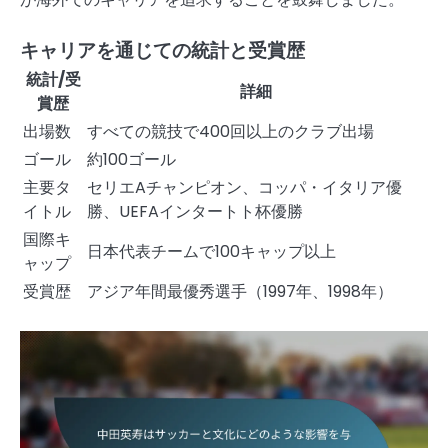
キャリアを通じての統計と受賞歴
統計/受
詳細
賞歴
出場数
すべての競技で400回以上のクラブ出場
ゴール
約100ゴール
主要タ
セリエAチャンピオン、コッパ・イタリア優
イトル
勝、UEFAインタートト杯優勝
国際キ
日本代表チームで100キャップ以上
ャップ
受賞歴
アジア年間最優秀選手（1997年、1998年）