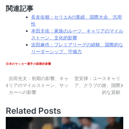
関連記事
長友佑都：セリエAの業績、国際大会、汎用
性
本田圭佑：家族のルーツ、キャリアのマイル
ストーン、文化的影響
吉田麻也：プレミアリーグの経験、国際的な
リーダーシップ、守備力
日本のサッカー選手の国際的影響
吉田光太：初期の影響、キャ
堂安律：ユースキャリ
Post
リアのマイルストーン、サッ
ア、クラブの旅、国際
navigation
カーへの影響
的な貢献
Related Posts