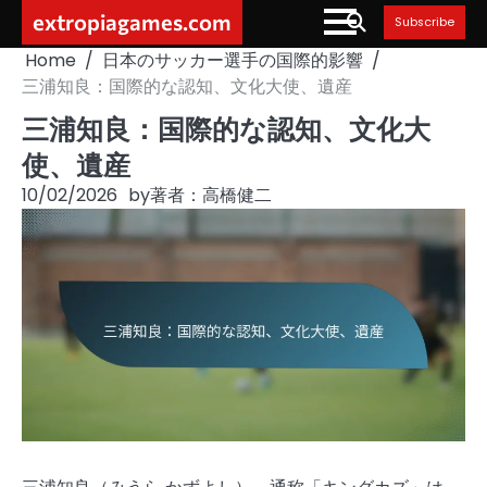
Skip
extropiagames.com
Subscribe
to
Home
日本のサッカー選手の国際的影響
content
三浦知良：国際的な認知、文化大使、遺産
三浦知良：国際的な認知、文化大
使、遺産
10/02/2026
by
著者：高橋健二