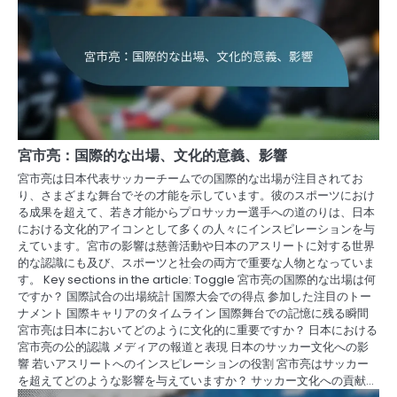
宮市亮：国際的な出場、文化的意義、影響
宮市亮は日本代表サッカーチームでの国際的な出場が注目されてお
り、さまざまな舞台でその才能を示しています。彼のスポーツにおけ
る成果を超えて、若き才能からプロサッカー選手への道のりは、日本
における文化的アイコンとして多くの人々にインスピレーションを与
えています。宮市の影響は慈善活動や日本のアスリートに対する世界
的な認識にも及び、スポーツと社会の両方で重要な人物となっていま
す。 Key sections in the article: Toggle 宮市亮の国際的な出場は何
ですか？ 国際試合の出場統計 国際大会での得点 参加した注目のトー
ナメント 国際キャリアのタイムライン 国際舞台での記憶に残る瞬間
宮市亮は日本においてどのように文化的に重要ですか？ 日本における
宮市亮の公的認識 メディアの報道と表現 日本のサッカー文化への影
響 若いアスリートへのインスピレーションの役割 宮市亮はサッカー
を超えてどのような影響を与えていますか？ サッカー文化への貢献…