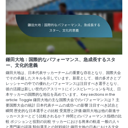
鎌田大地：国際的なパフォーマンス、急成長するスタ
ー、文化的意義
鎌田大地は、日本代表サッカーチームの重要な存在となり、国際大会
でその卓越したスキルを示しています。新星として、彼の多才さとプ
レッシャーの中での優れたパフォーマンスは注目すべき選手となり、
彼の活躍は新しい世代のアスリートにインスピレーションを与え、日
本サッカーの国際的な地位を高めています。 Key sections in the
article: Toggle 鎌田大地の主な国際大会でのパフォーマンスは？ 主
要国際大会の統計 日本代表チームの成功への影響 注目すべき試合と
瞬間 歴史的な日本選手との比較 受賞歴と評価 鎌田大地は他の新進サ
ッカースターとどう比較されるか？ 仲間とのパフォーマンス指標の比
較 ポジションと役割の比較 サッカーにおける将来の軌道 一般の人々
と専門家の認識 類似選手との対戦統計 鎌田大地の日本における文化