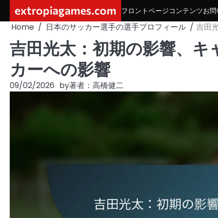
Skip
extropiagames.com
フロントページ
コンテンツ
お問
to
Home
日本のサッカー選手の選手プロフィール
吉田
content
吉田光太：初期の影響、キ
カーへの影響
09/02/2026
by
著者：高橋健二