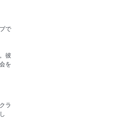
ブで
。彼
会を
クラ
し