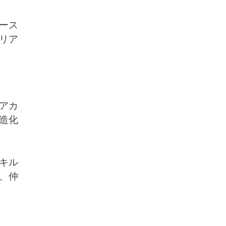
ース
リア
アカ
造化
キル
、仲