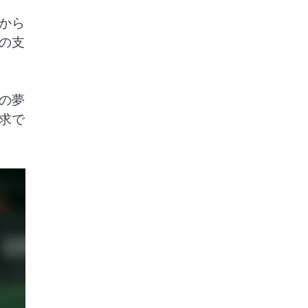
から
の支
の夢
求で