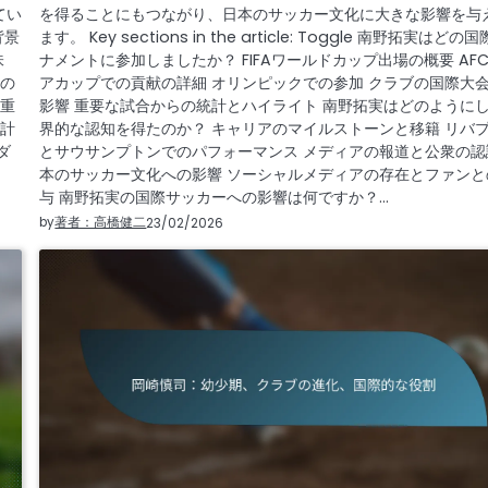
てい
を得ることにもつながり、日本のサッカー文化に大きな影響を与
な背景
ます。 Key sections in the article: Toggle 南野拓実はどの
味
ナメントに参加しましたか？ FIFAワールドカップ出場の概要 AF
どの
アカップでの貢献の詳細 オリンピックでの参加 クラブの国際大
の重
影響 重要な試合からの統計とハイライト 南野拓実はどのように
統計
界的な認知を得たのか？ キャリアのマイルストーンと移籍 リバ
ダ
とサウサンプトンでのパフォーマンス メディアの報道と公衆の認
本のサッカー文化への影響 ソーシャルメディアの存在とファンと
与 南野拓実の国際サッカーへの影響は何ですか？…
by
著者：高橋健二
23/02/2026