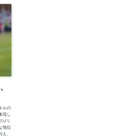
、
タルの
体現し
のJリ
な地位
与え、