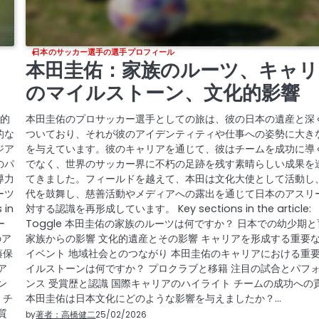
日本のサッカー選手の選手プロフィール
本田圭佑：家族のルーツ、キャリ
のマイルストーン、文化的影響
録的
本田圭佑のプロサッカー選手としての旅は、彼の日本の遺産と深
的な
ついており、それが彼のアイデンティティや仕事への姿勢に大き
ジア
を与えています。彼のキャリアを通じて、彼はチームを成功に導
のパ
でなく、世界のサッカー界に不朽の足跡を残す素晴らしい成果を
導力
てきました。フィールドを越えて、本田は文化大使として活動し
ーツ
代を鼓舞し、慈善活動やメディアへの露出を通じて日本のアスリ
in
対する認識を再形成しています。 Key sections in the article:
ー
Toggle 本田圭佑の家族のルーツは何ですか？ 日本での幼少期
のア
家族からの影響 文化的遺産とその影響 キャリアを形成する重要
藤保
イベント 地域社会とのつながり 本田圭佑のキャリアにおける重
ア
イルストーンは何ですか？ プロクラブと移籍 注目の試合とパフ
ン
ンス 受賞歴と認識 国際キャリアのハイライト チームの成功への
 チ
本田圭佑は日本文化にどのような影響を与えましたか？…
質
by
著者：高橋健二
25/02/2026