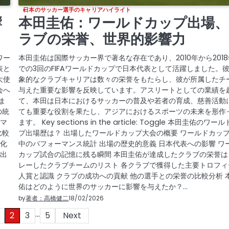
日本のサッカー選手のキャリアハイライト
響
本田圭佑：ワールドカップ出場、
ラブの栄誉、世界的影響力
ワー
本田圭佑は国際サッカー界で著名な存在であり、2010年から201
表と
での3回のFIFAワールドカップで日本代表として活躍しました。
大使
象的なクラブキャリアは数々の栄誉をもたらし、彼が所属したチ
会へ
与えた重要な影響を反映しています。アスリートとしての業績を
ま
て、本田は日本におけるサッカーの普及や若者の育成、慈善活動
合の統
ても重要な役割を果たし、アジアにおけるスポーツの未来を形作
ーマ
ます。 Key sections in the article: Toggle 本田圭佑のワー
比較
プ出場歴は？ 出場したワールドカップ大会の概要 ワールドカッ
文化
中のパフォーマンス統計 出場の歴史的意義 日本代表への影響 ワ
の出
カップ試合の記憶に残る瞬間 本田圭佑が達成したクラブの栄誉は
レーしたクラブチームのリスト 各クラブで獲得した主要トロフィ
人賞と認識 クラブの成功への貢献 他の選手との栄誉の比較分析 
佑はどのように世界のサッカーに影響を与えたか？…
by
著者：高橋健二
18/02/2026
…
2
3
5
Next