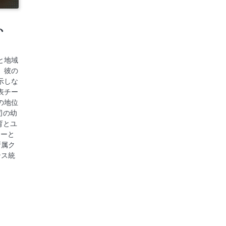
、
と地域
。彼の
示しな
表チー
の地位
慎司の幼
育とユ
ターと
所属ク
ンス統