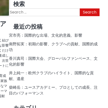
検索
Search
for:
ア
最近の投稿
宮市亮：国際的な出場、文化的意義、影響
く結び
南野拓実：初期の影響、クラブへの貢献、国際的成
な影響
功
くだけ
達成し
香川真司：国際大会、グローバルファンベース、文
、次世
化的影響
ートに
井上純一：欧州クラブのハイライト、国際的な貢
と育成
献、遺産
な家族
要なマ
柴崎岳：ユースアカデミー、プロとしての成長、注
ォーマ
目のパフォーマンス
貢献
カテゴリ