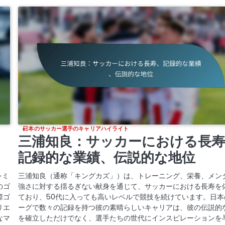
日本のサッカー選手のキャリアハイライト
、
三浦知良：サッカーにおける長寿
記録的な業績、伝説的な地位
レミ
三浦知良（通称「キングカズ」）は、トレーニング、栄養、メン
のゴ
強さに対する揺るぎない献身を通じて、サッカーにおける長寿を
際ゴ
ており、50代に入っても高いレベルで競技を続けています。日本
リエ
ーグで数々の記録を持つ彼の素晴らしいキャリアは、彼の伝説的
なマ
を確立しただけでなく、選手たちの世代にインスピレーションを