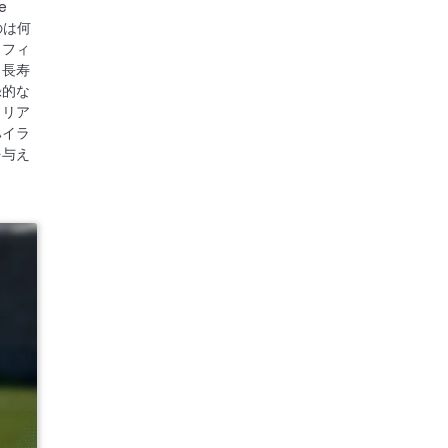
e
のは何
 フィ
 長寿
録的な
ャリア
ハイラ
を与え