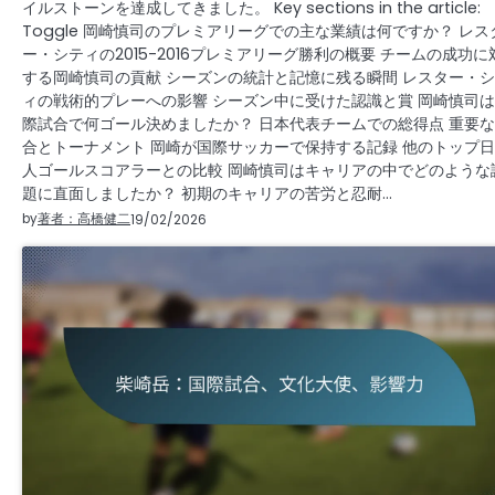
イルストーンを達成してきました。 Key sections in the article:
Toggle 岡崎慎司のプレミアリーグでの主な業績は何ですか？ レス
ー・シティの2015-2016プレミアリーグ勝利の概要 チームの成功に
する岡崎慎司の貢献 シーズンの統計と記憶に残る瞬間 レスター・
ィの戦術的プレーへの影響 シーズン中に受けた認識と賞 岡崎慎司
際試合で何ゴール決めましたか？ 日本代表チームでの総得点 重要
合とトーナメント 岡崎が国際サッカーで保持する記録 他のトップ
人ゴールスコアラーとの比較 岡崎慎司はキャリアの中でどのような
題に直面しましたか？ 初期のキャリアの苦労と忍耐…
by
著者：高橋健二
19/02/2026