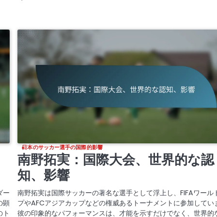
日本のサッカー選手の国際的影響
、
南野拓実：国際大会、世界的な認
知、影響
ダー
南野拓実は国際サッカーの著名な選手として浮上し、FIFAワール
の顕
プやAFCアジアカップなどの権威あるトーナメントに参加してい
のト
彼の印象的なパフォーマンスは、才能を示すだけでなく、世界的