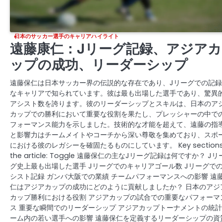
日本のサッカー選手のキャリアハイライト
遠藤康仁：Jリーグ記録、アジアカ
ップの成功、リーダーシップ
遠藤保仁は日本サッカー界の伝説的な存在であり、Jリーグでの記
なキャリアで知られています。彼は最も出場した選手であり、驚異
アシスト数を誇ります。彼のリーダーシップとスキルは、日本のア
カップでの勝利において重要な役割を果たし、プレッシャーの中で
フォーマンス能力を示しました。技術的な才能を超えて、遠藤の指
と影響力はチームメイトやコーチから深い尊敬を集めており、スポ
における彼のレガシーを確固たるものにしています。 Key sections 
the article: Toggle 遠藤保仁の主なJリーグ記録は何ですか？ Jリ
グ史上最も出場した選手 Jリーグでのキャリアゴール数 Jリーグで
シスト記録 ガンバ大阪での業績 チームパフォーマンスへの影響 遠
仁はアジアカップの成功にどのように貢献しましたか？ 日本のアジ
カップ勝利における役割 アジアカップの試合での重要なパフォーマ
ス 重要な瞬間でのリーダーシップ アジアカップトーナメントの統計
ーム内の若い選手への影響 遠藤保仁を定義するリーダーシップの資