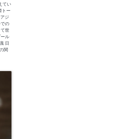
えてい
国際トー
Cアジ
会での
して世
プール
識 日
の関