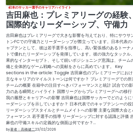
日本のサッカー選手のキャリアハイライト
吉田麻也：プレミアリーグの経験
国際的なリーダーシップ、守備力
吉田麻也はプレミアリーグで大きな影響を与えており、特にサウサ
トンFCでの守備力とリーダーシップが際立っています。日本代表の
ャプテンとして、彼は若手選手を指導し、高い緊張感のあるトーナ
トで優れたリーダーシップを発揮しています。彼の強力なタックル
果的なインターセプト、そして鋭いポジショニング意識は、チーム
備と全体的なゲーム戦略への貢献をさらに高めています。 Key
sections in the article: Toggle 吉田麻也のプレミアリーグにお
主なキャリアのマイルストーンは何ですか？ プレミアリーグでの所
チームの概要 在籍中の注目すべきパフォーマンスと統計 試合での
力のある瞬間とハイライト 国際リーグからプレミアリーグへの移行
我の履歴とキャリアへの影響 吉田麻也は国際サッカーでどのように
ーダーシップを示していますか？ 日本代表でのキャプテンシーの役
リーダーシップスタイルとチームメイトへの影響 主要な国際大会と
フォーマンス 若手選手の指導 リーダーシップに対する認識と評価 
麻也の守備スキルの定義的な側面は何ですか？…
by
著者：高橋健二
23/02/2026