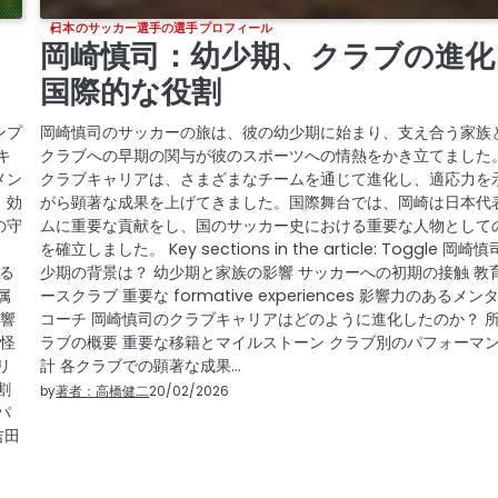
日本のサッカー選手の選手プロフィール
、
岡崎慎司：幼少期、クラブの進化
国際的な役割
ンプ
岡崎慎司のサッカーの旅は、彼の幼少期に始まり、支え合う家族
キ
クラブへの早期の関与が彼のスポーツへの情熱をかき立てました
メン
クラブキャリアは、さまざまなチームを通じて進化し、適応力を
、効
がら顕著な成果を上げてきました。国際舞台では、岡崎は日本代
の守
ムに重要な貢献をし、国のサッカー史における重要な人物として
を確立しました。 Key sections in the article: Toggle 岡崎
ける
少期の背景は？ 幼少期と家族の影響 サッカーへの初期の接触 教
属
ースクラブ 重要な formative experiences 影響力のあるメン
影響
コーチ 岡崎慎司のクラブキャリアはどのように進化したのか？ 
 怪
ラブの概要 重要な移籍とマイルストーン クラブ別のパフォーマ
リ
計 各クラブでの顕著な成果…
割
by
著者：高橋健二
20/02/2026
パ
吉田