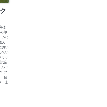
ク
8年ま
彼の印
ームに
超え
におい
ってい
ルドカッ
プ試合
ールド
？ プ
ー 個
本田圭