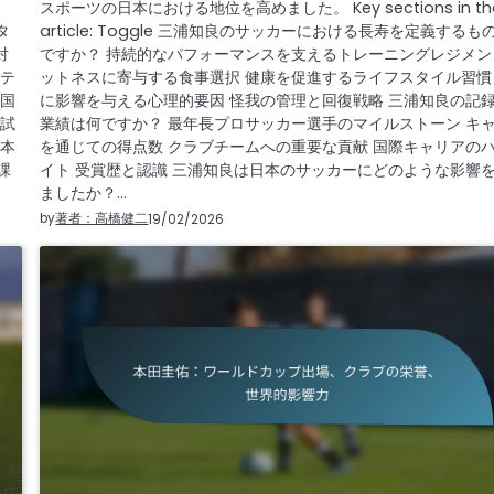
スポーツの日本における地位を高めました。 Key sections in th
タ
article: Toggle 三浦知良のサッカーにおける長寿を定義するも
対
ですか？ 持続的なパフォーマンスを支えるトレーニングレジメン
シテ
ットネスに寄与する食事選択 健康を促進するライフスタイル習慣
は国
に影響を与える心理的要因 怪我の管理と回復戦略 三浦知良の記
な試
業績は何ですか？ 最年長プロサッカー選手のマイルストーン キ
日本
を通じての得点数 クラブチームへの重要な貢献 国際キャリアの
課
イト 受賞歴と認識 三浦知良は日本のサッカーにどのような影響
ましたか？…
by
著者：高橋健二
19/02/2026