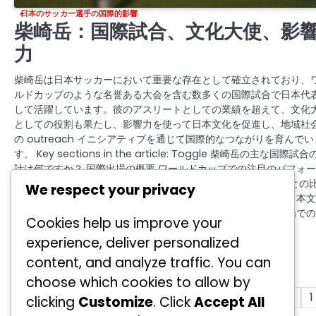
日本のサッカー選手の国際的影響
柴崎岳：国際試合、文化大使、影
力
柴崎岳は日本サッカーにおいて重要な存在として確立されており、
ルドカップのような名誉ある大会を含む数多くの国際試合で日本代
して活躍しています。彼のアスリートとしての業績を超えて、文化
としての役割も果たし、影響力を使って日本文化を促進し、地域社
の outreach イニシアティブを通じて国際的なつながりを育んでい
す。 Key sections in the article: Toggle 柴崎岳の主な国際試
計は何ですか？ 国際出場の概要 ワールドカップでの注目のパフォ
ンス 地域大会での影響 日本代表チームにおける役割 他の選手との
We respect your privacy
分析 柴崎岳はどのように文化大使として機能していますか？ 日本
を促進するイニシアティブ 地域社会への関与と慈善活動 公の場で
Cookies help us improve your
演と文化的代表性 スポーツを通じた文化交流への影響…
experience, deliver personalized
by
著者：高橋健二
18/02/2026
content, and analyze traffic. You can
choose which cookies to allow by
Posts
Previous
1
clicking
Customize
. Click
Accept All